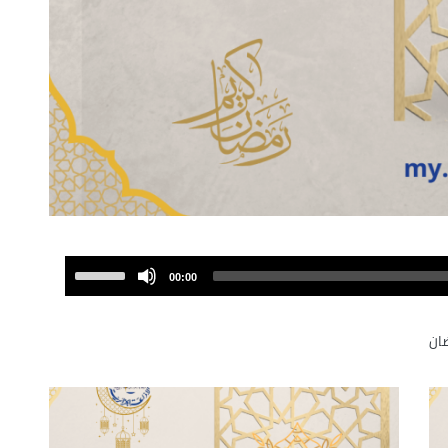
Use
00:00
Up/Down
Arrow
ان
keys
to
increase
or
decrease