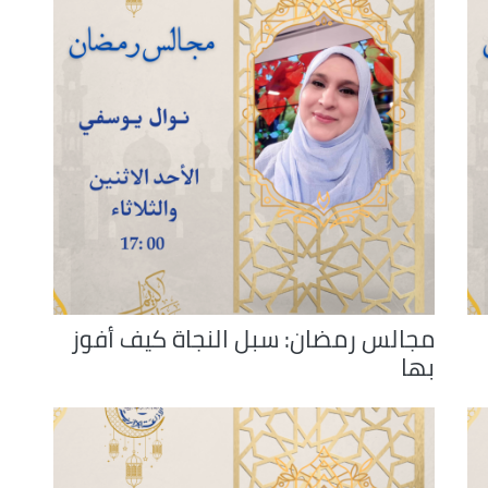
volume.
مجالس رمضان: سبل النجاة كيف أفوز
بها