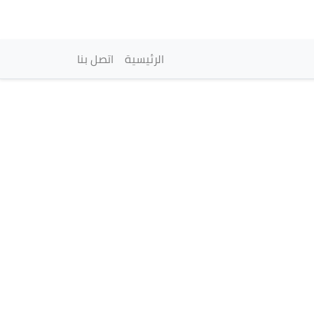
vigation principale
الرئيسية
اتصل بنا