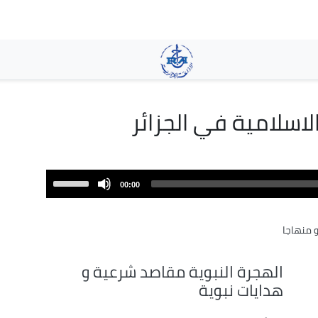
تجاوز
إلى
المحتوى
الرئيسي
لاسلامية في الجزائر
Use
00:00
Up/Down
Arrow
 منهاجا
keys
to
increase
الهجرة النبوية مقاصد شرعية و
or
هدايات نبوية
decrease
volume.