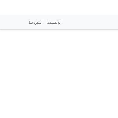
vigation principale
الرئيسية
اتصل بنا