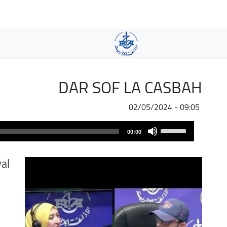
تجاوز
إلى
المحتوى
الرئيسي
DAR SOF LA CASBAH
02/05/2024 - 09:05
Audio
Use
00:00
Player
Up/Down
Arrow
val
keys
to
increase
or
decrease
volume.