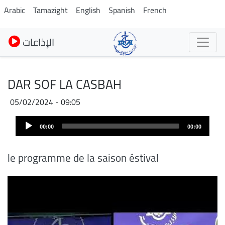
Skip
Arabic
Tamazight
English
Spanish
French
to
main
الإذاعات
content
DAR SOF LA CASBAH
05/02/2024 - 09:05
Audio
Audio
file
00:00
00:00
Player
le programme de la saison éstival