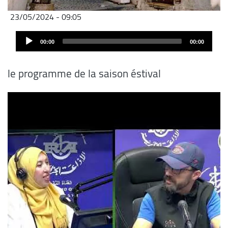
23/05/2024 - 09:05
Fichier
Audio
audio
00:00
00:00
Player
le programme de la saison éstival