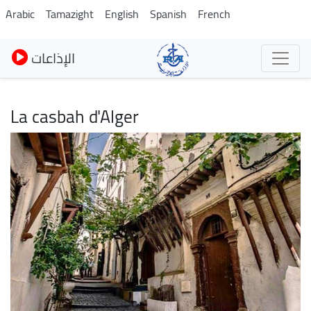
Skip
Arabic
Tamazight
English
Spanish
French
to
main
الإذاعات
content
La casbah d'Alger
Image