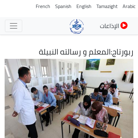
تجاوز
French
Spanish
English
Tamazight
Arabic
إلى
المحتوى
الإذاعات
الرئيسي
ربورتاج:المعلم و رسالته النبيلة
الصورة