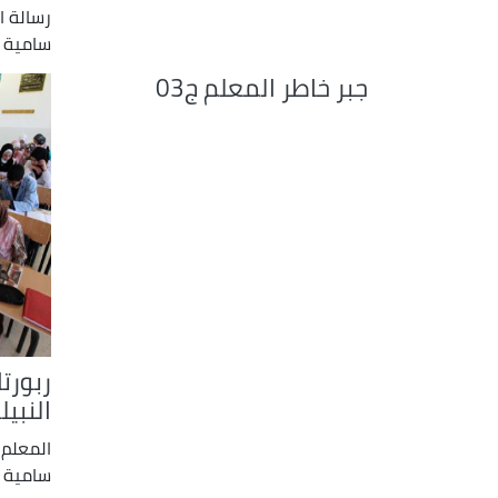
رسالة ا
سامية 
جبر خاطر المعلم ج03
ربورت
النبيل
المعلم و
سامية 