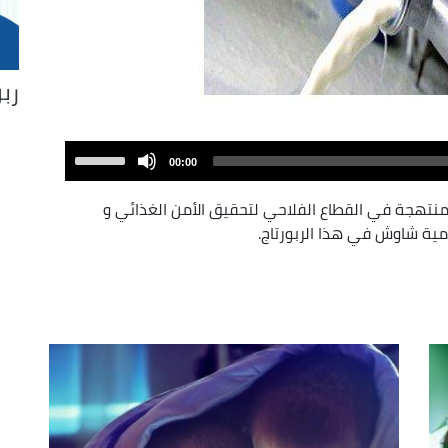
ربو
Use
00:00
Up/Down
Arrow
منتهجة في القطاع الفلاحي لتحقيق الأمن الغذائي و
keys
ته الزميلة سامية شاوش في هذا الربورتاج.
to
increase
or
decrease
volume.