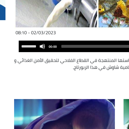
02/03/2023 - 08:10
Audio
Use
00:00
Player
Up/Down
Arrow
استها المنتهجة في القطاع الفلاحي لتحقيق الأمن الغذائي و
keys
ته الزميلة سامية شاوش في هذا الربورتاج.
to
increase
or
decrease
volume.