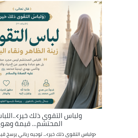
ولباس التقوى ذلك خير﴾..اللبا
المحتشم... قيمة وهوي
﴿ولباس التقوى ذلك خير﴾... توجيه رباني يرسخ قي