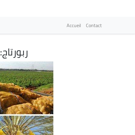
Navigation princi
Accueil
Contact
ربورتاج
Image