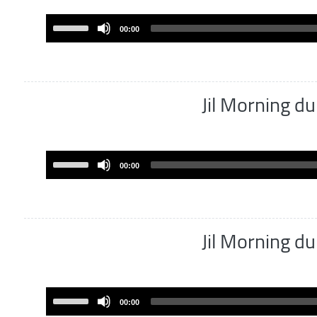
decrease
volume.
Use
00:00
Up/Down
Arrow
keys
to
Jil Morning 
increase
or
decrease
volume.
Use
00:00
Up/Down
Arrow
keys
to
Jil Morning 
increase
or
decrease
volume.
Use
00:00
Up/Down