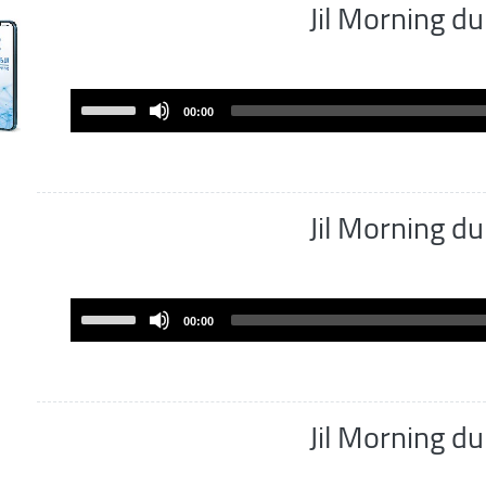
Jil Morning 
Use
00:00
Up/Down
Arrow
keys
to
Jil Morning 
increase
or
decrease
volume.
Use
00:00
Up/Down
Arrow
keys
to
Jil Morning 
increase
or