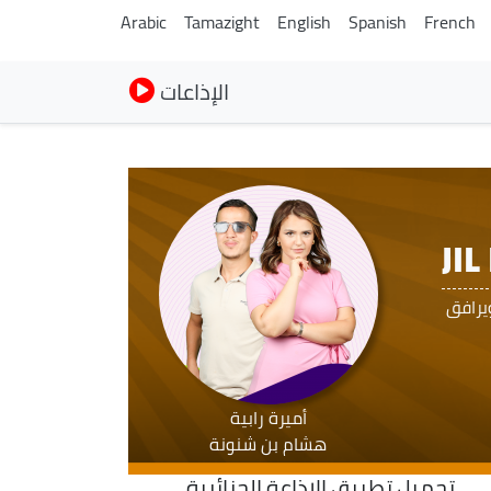
Arabic
Tamazight
English
Spanish
French
الإذاعات
JI
يرافق
أميرة رابية
هشام بن شنونة
تحميل تطبيق الاذاعة الجزائرية