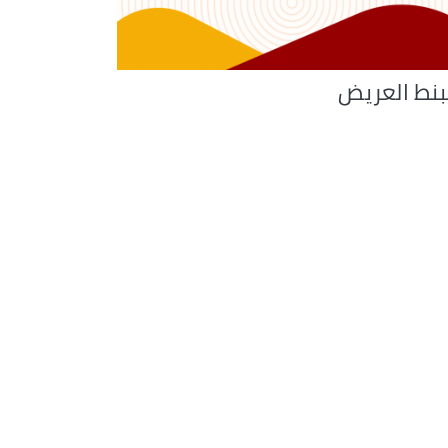
لبنط العريض