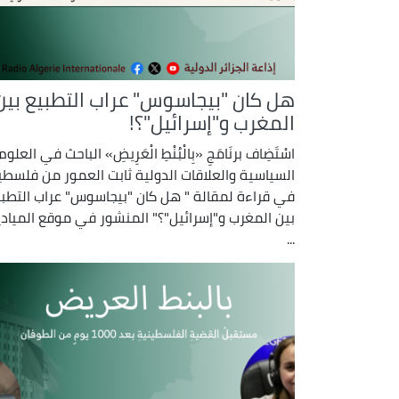
هل كان "بيجاسوس" عراب التطبيع بين
المغرب و"إسرائيل"؟!
اسْتَضِاف برنَامَجِ «بِالْبُنْطِ الْعَرِيضِ» الباحث في العلوم
السياسية والعلاقات الدولية ثابت العمور من فلسطي
في قراءة لمقالة " هل كان "بيجاسوس" عراب التطبي
بين المغرب و"إسرائيل"؟" المنشور في موقع المياد
...