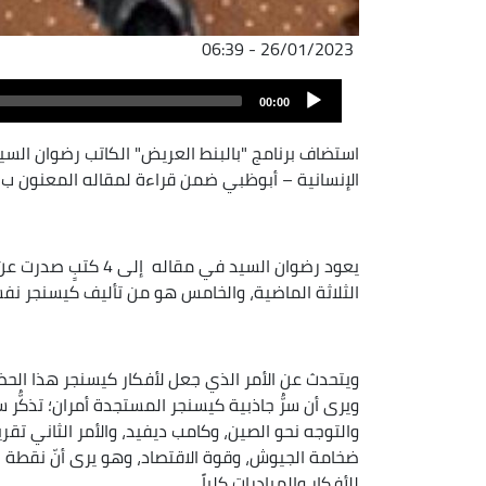
26/01/2023 - 06:39
Audio
00:00
Player
استضاف برنامج "بالبنط العريض" الكاتب رضوان السيد
الإنسانية – أبوظبي ضمن قراءة لمقاله المعنون ب"
يعود رضوان السيد في 
الثلاثة الماضية، والخامس هو من تأليف كيسنجر نف
ويتحدث عن الأمر الذي جعل لأفكار كيسنجر هذا الح
ويرى أن سرُّ جاذبية كيسنجر المستجدة أمران؛ تذكُّر 
والتوجه نحو الصين، وكامب ديفيد، والأمر الثاني تقري
ضخامة الجيوش، وقوة الاقتصاد، وهو يرى أنّ نقطة 
للأفكار والمبادرات كلياً.