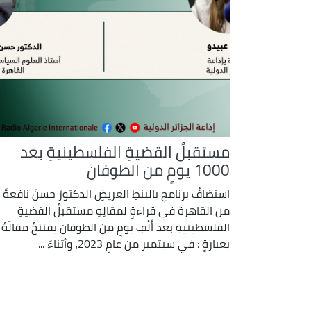
مستقبلُ القضيةِ الفلسطينيةِ بعد
1000 يومٍ من الطوفان
استضافُ برنامجِ بالبنطِ العريضِ الدكتورَ حسنَ نافعةَ
من القاهرة في قراءةٍ لمقالِهِ مستقبلُ القضيةِ
الفلسطينيةِ بعد أَلْفِ يومٍ من الطوفان يفتتحُ مقالَهُ
بعبارةٍ : في سبتمبر من عامِ 2023، وأثناءَ ...