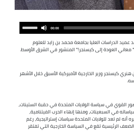
Use
00:00
Up/Down
Arrow
 عميد الدراسات العليا بجامعة محمد بن زايد للعلوم
keys
 معاني العودة إلى كيسنجر!" المنشور في الشرق الأوسط.
to
increase
or
مقاله إلى 4 كتبٍ صدرت عن هنري كيسنجر وزير الخارجية الأميركية الأسبق خلال الأشهر
decrease
سه.
volume.
ضور القوي في سياسة الولايات المتحدة في حقبة الستينات،
سياساته في السبعينات، ومنها إنهاء الحرب الفيتنامية،
ره أنه لم تعد للولايات المتحدة سياسات إستراتيجية، رغم
الضعف الرئيسية تقع في السياسة الخارجية التي تفتقر