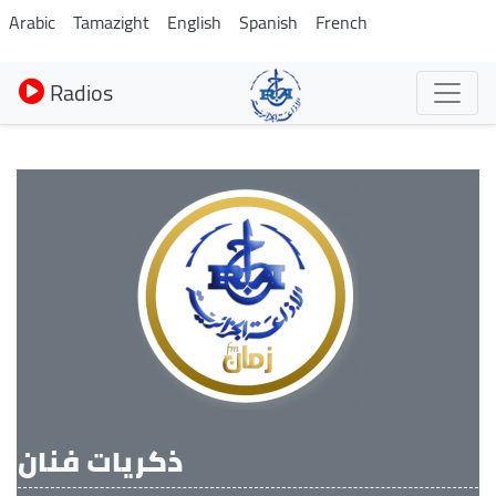
Aller
Arabic
Tamazight
English
Spanish
French
au
contenu
Radios
principal
ذكريات فنان