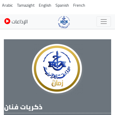
Skip
Arabic
Tamazight
English
Spanish
French
to
main
الإذاعات
content
ذكريات فنان