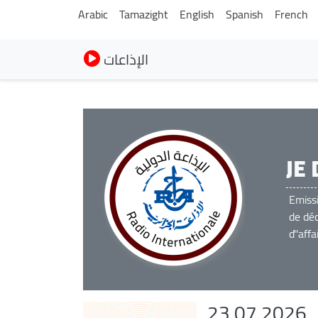
Arabic
Tamazight
English
Spanish
French
الإذاعات
JE
Emiss
de dé
d''aff
23.07.2026