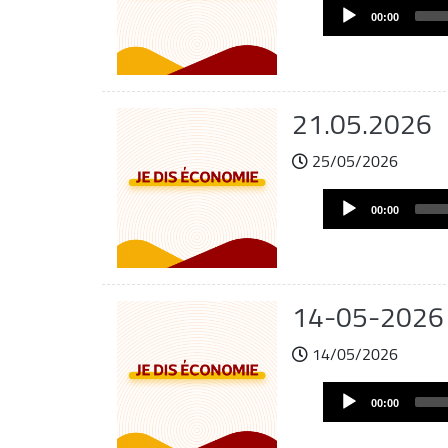
Audio
de
00:00
Player
audio
21.05.2026
25/05/2026
Archivo
Audio
de
00:00
Player
audio
14-05-2026
14/05/2026
Archivo
Audio
de
00:00
Player
audio