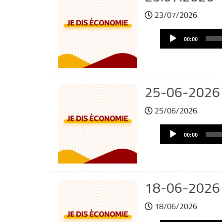
23/07/2026
Archivo
Audio
de
00:00
Player
audio
25-06-2026
25/06/2026
Archivo
Audio
de
00:00
Player
audio
18-06-2026
18/06/2026
Archivo