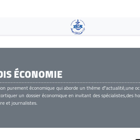
Pasar
al
contenido
principal
 DIS ÉCONOMIE
ion purement économique qui aborde un théme d''actualité,une oc
cortiquer un dossier économique en invitant des spécialistes,des 
aire et journalistes.