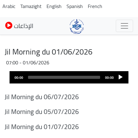
Pasar
Arabic
Tamazight
English
Spanish
French
al
contenido
الإذاعات
principal
Jil Morning du 01/06/2026
01/06/2026 - 07:00
Audio
00:00
00:00
layer
Jil Morning du 06/07/2026
Jil Morning du 05/07/2026
Jil Morning du 01/07/2026