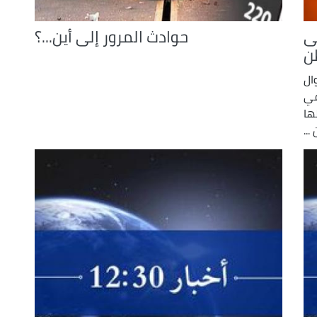
ى
حوادث المرور إلى أين...؟
ن
ال
في
ها
..