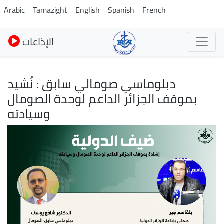
Pasar
Arabic
Tamazight
English
Spanish
French
al
contenido
الإذاعات
principal
دبلوماسي صومالي سابق : نُشيد
بموقف الجزائر الداعم لوحدة الصومال
وسيادته
Imagen