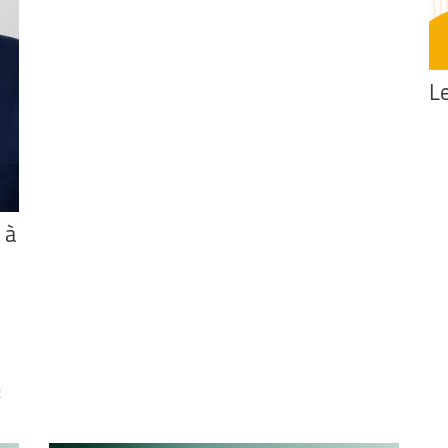
Le
 à
t