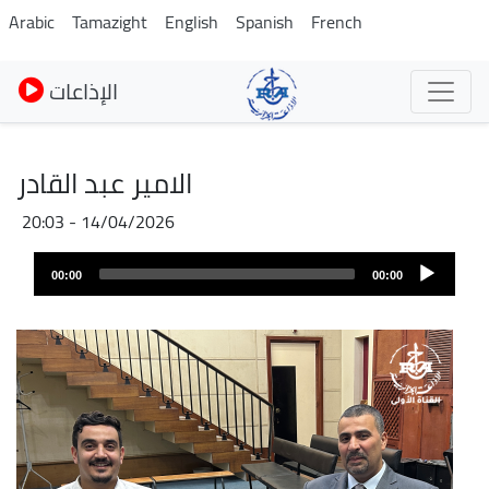
Pasar
Arabic
Tamazight
English
Spanish
French
al
contenido
الإذاعات
principal
الامير عبد القادر
14/04/2026 - 20:03
Archivo
Audio
de
00:00
00:00
layer
audio