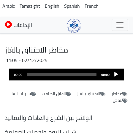
Pasar
Arabic
Tamazight
English
Spanish
French
al
contenido
الإذاعات
principal
مخاطر الاختناق بالغاز
02/12/2025 - 11:05
Archivo
Audio
de
00:00
00:00
layer
audio
مخاطر
الاختناق بالغاز
القاتل الصامت
تسربات الغاز
نقاش
الولائم بين الشرع والعادات والتقاليد
شباب اليوم وتحديات العولمة