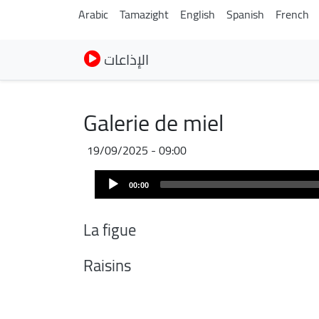
Arabic
Tamazight
English
Spanish
French
الإذاعات
Galerie de miel
19/09/2025 - 09:00
Archivo
Audio
de
00:00
Player
audio
La figue
Raisins