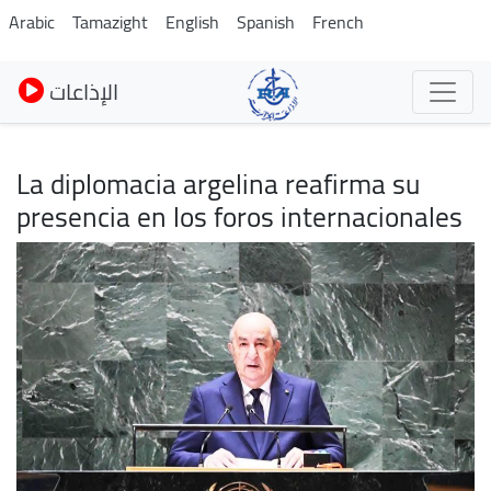
Pasar
Arabic
Tamazight
English
Spanish
French
al
contenido
الإذاعات
principal
La diplomacia argelina reafirma su
presencia en los foros internacionales
Imagen