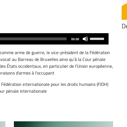
D
Use
00:00
Up/Down
Arrow
é comme arme de guerre, le vice-président de la Fédération
keys
avocat au Barreau de Bruxelles ainsi qu’à la Cour pénale
to
des États occidentaux, en particulier de l’Union européenne,
increase
ivraisons d’armes à l’occupant
or
a Fédération internationale pour les droits humains (FIDH)
decrease
our pénale internationale
volume.