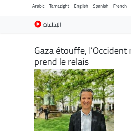
Arabic
Tamazight
English
Spanish
French
الإذاعات
Gaza étouffe, l’Occident r
prend le relais
Imagen