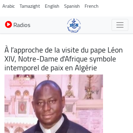
Aller
Arabic
Tamazight
English
Spanish
French
au
contenu
Radios
principal
À l’approche de la visite du pape Léon
XIV, Notre-Dame d'Afrique symbole
intemporel de paix en Algérie
Image