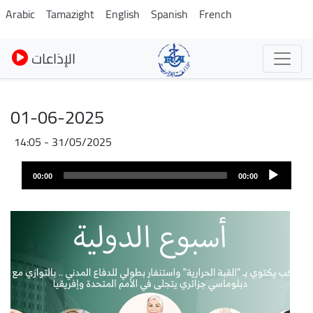
Pasar
Arabic
Tamazight
English
Spanish
French
al
contenido
الإذاعات
principal
01-06-2025
31/05/2025 - 14:05
Audio
00:00
00:00
layer