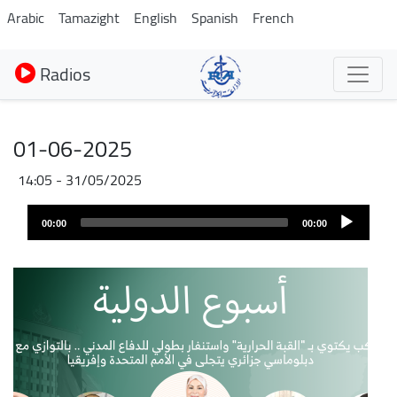
Aller
Arabic
Tamazight
English
Spanish
French
au
contenu
Radios
principal
01-06-2025
31/05/2025 - 14:05
Audio
00:00
00:00
layer