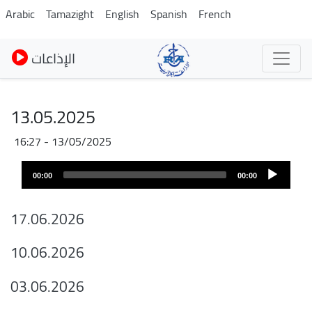
Pasar
Arabic
Tamazight
English
Spanish
French
al
contenido
الإذاعات
principal
13.05.2025
13/05/2025 - 16:27
Archivo
Audio
de
00:00
00:00
layer
audio
17.06.2026
10.06.2026
03.06.2026