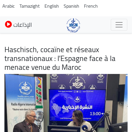
Pasar
Arabic
Tamazight
English
Spanish
French
al
contenido
الإذاعات
principal
Haschisch, cocaïne et réseaux
transnationaux : l’Espagne face à la
menace venue du Maroc
Imagen