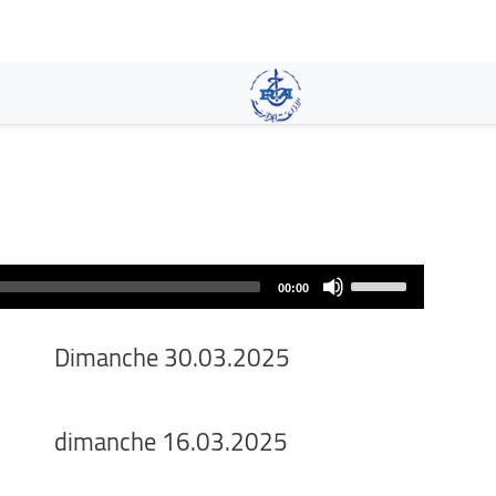
Pasar
al
contenido
principal
Use
00:00
Up/Down
Arrow
Dimanche 30.03.2025
keys
to
increase
dimanche 16.03.2025
or
decrease
volume.