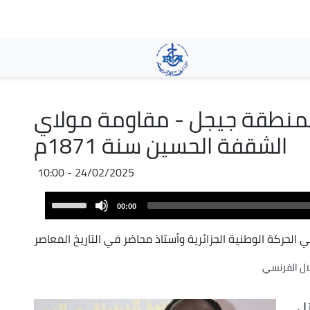
Pasar
al
contenido
principal
بمنطقة جيجل - مقاومة مولاي
الشقفة الحسين سنة 1871م
24/02/2025 - 10:00
Audio
Use
00:00
Player
Up/Down
Arrow
 الحركة الوطنية الجزائرية وأستاذ محاضر في التاريخ المعاصر
keys
لال الفرنسي
to
increase
or
ل