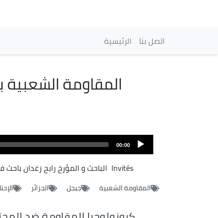
Navegación princi
اتصل بنا
الرئيسية
المقاومة الشعبية 
00:00
Invités
الباحث و المؤرخ رابح زغدان
باحث في
المقاومة الشعبية
جيجل
الجزائر
الإحت
كرونولوجيا المقاومة ضد المحت