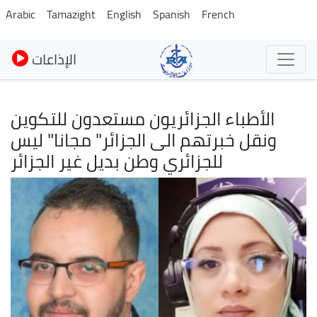
Pasar
Arabic
Tamazight
English
Spanish
French
al
contenido
الإذاعات
principal
الأطباء الجزائريون مستعدون للتكوين
ونقل خبرتهم الى الجزائر" مجانا" ليس
للجزائري وطن بديل غير الجزائر
Imagen