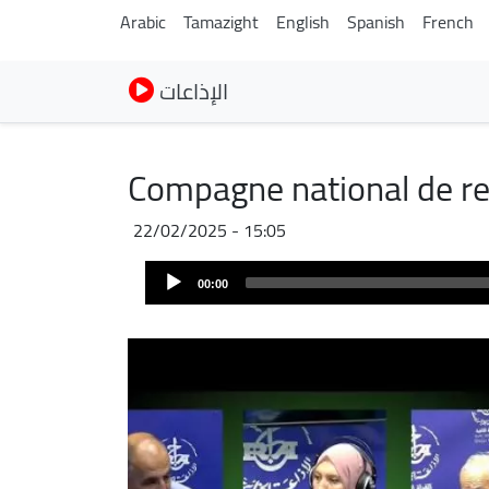
Arabic
Tamazight
English
Spanish
French
الإذاعات
Compagne national de r
22/02/2025 - 15:05
Archivo
Audio
de
00:00
Player
audio