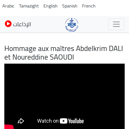
Pasar
Arabic
Tamazight
English
Spanish
French
al
contenido
الإذاعات
principal
Hommage aux maîtres Abdelkrim DALI
et Noureddine SAOUDI