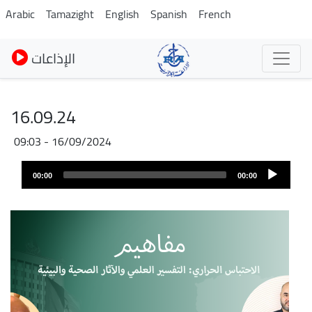
Pasar
Arabic
Tamazight
English
Spanish
French
al
contenido
الإذاعات
principal
16.09.24
16/09/2024 - 09:03
Audio
00:00
00:00
layer