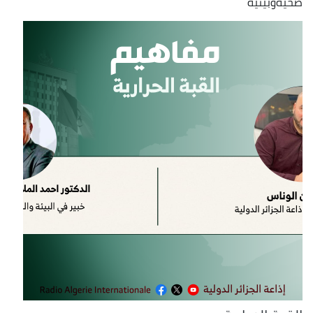
صحيةوبيئية