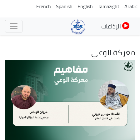
تجاوز
French
Spanish
English
Tamazight
Arabic
إلى
المحتوى
الإذاعات
الرئيسي
معركة الوعي
الصورة