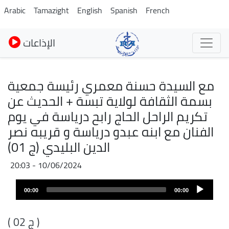
Pasar
Arabic
Tamazight
English
Spanish
French
al
contenido
الإذاعات
principal
مع السيدة حسنة معمري رئيسة جمعية
بسمة الثقافة لولاية تبسة + الحديث عن
تكريم الراحل الحاج رابح درياسة في يوم
الفنان مع ابنه عبدو درياسة و قريبه نصر
الدين البليدي (ج 01)
10/06/2024 - 20:03
Archivo
Audio
de
00:00
00:00
layer
audio
( ج 02 )