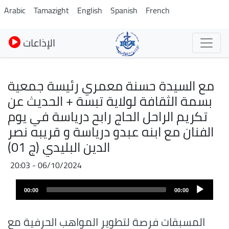
Skip
Arabic
Tamazight
English
Spanish
French
to
main
الإذاعات
content
مع السيدة حسنة معمري رئيسة جمعية
بسمة الثقافة لولاية تبسة + الحديث عن
تكريم الراحل الحاج رابح درياسة في يوم
الفنان مع ابنه عبدو درياسة و قريبه نصر
الدين البليدي (ج 01)
06/10/2024 - 20:03
Audio
Audio
file
00:00
00:00
layer
المسبقات فرصة لتطوير المواهب الحرفية مع