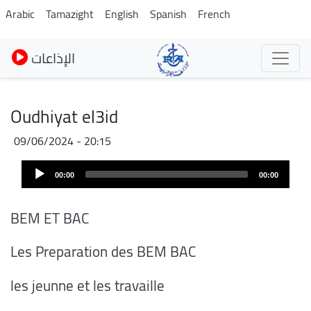
Pasar
Arabic
Tamazight
English
Spanish
French
al
contenido
الإذاعات
principal
Oudhiyat el3id
09/06/2024 - 20:15
Audio
00:00
00:00
Player
BEM ET BAC
Les Preparation des BEM BAC
les jeunne et les travaille