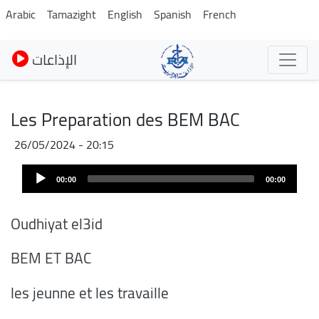
Skip
Arabic
Tamazight
English
Spanish
French
to
main
الإذاعات
content
Les Preparation des BEM BAC
26/05/2024 - 20:15
Audio
00:00
00:00
Player
Oudhiyat el3id
BEM ET BAC
les jeunne et les travaille