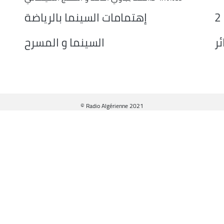
keys
إهتمامات السينما بالرياضة
to
increase
ر
السينما و المسرح
or
decrease
volume.
© Radio Algérienne 2021