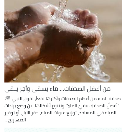
من أفضل الصدقات....ماء يسقى وأجر يبقى
صدقة الماء من أعظم الصدقات وأكثرها نفعاً، لقول النبي ﷺ:
"أفضلُ الصدقةِ سقيُ الماءِ". وتتنوع أشكالها بين وضع برادات
المياه في المساجد، توزيع عبوات المياه، حفر الآبار، أو توفير
الصهاريج ...