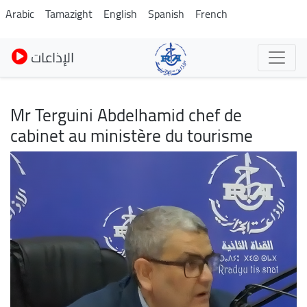
Pasar
Arabic
Tamazight
English
Spanish
French
al
contenido
الإذاعات
principal
Mr Terguini Abdelhamid chef de
cabinet au ministère du tourisme
Imagen