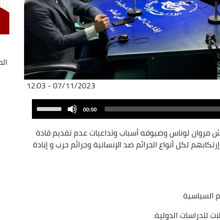
ال
07/11/2023 - 12:03
Audio
Use
00:00
Player
Up/Down
Arrow
 مروان لوناس وضيوفه أسباب وتداعيات عدم تقديم قادة
keys
تكابهم لكل أنواع الجرائم ضد الإنسانية وجرائم حرب و إبادة
to
increase
or
decrease
م السياسية
volume.
ت للدراسات الدولية.