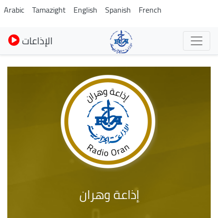
Pasar
Arabic
Tamazight
English
Spanish
French
al
contenido
الإذاعات
principal
إذاعة وهران