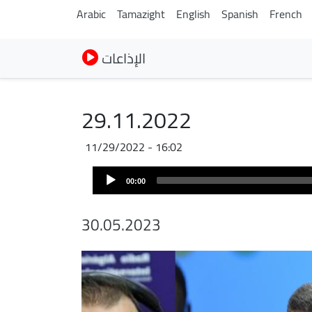
Arabic
Tamazight
English
Spanish
French
الإذاعات
29.11.2022
11/29/2022 - 16:02
Audio
00:00
Player
30.05.2023