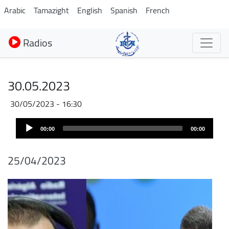
Aller
Arabic
Tamazight
English
Spanish
French
au
contenu
Radios
principal
30.05.2023
30/05/2023 - 16:30
Audio
00:00
00:00
Player
25/04/2023