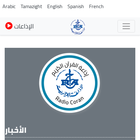
Skip
Arabic
Tamazight
English
Spanish
French
to
main
الإذاعات
content
الأخبار