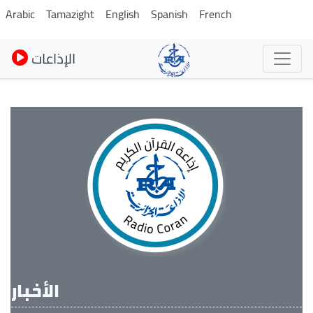
Skip
Arabic
Tamazight
English
Spanish
French
to
main
الإذاعات
content
الأخبار