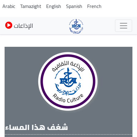
Skip
Arabic
Tamazight
English
Spanish
French
to
main
الإذاعات
content
شغف هذا المساء